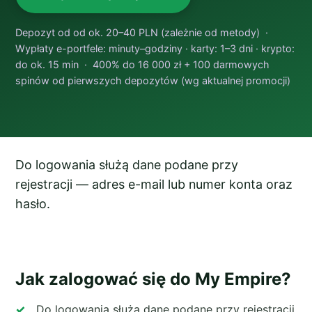
Depozyt od od ok. 20–40 PLN (zależnie od metody) ·
Wypłaty e-portfele: minuty–godziny · karty: 1–3 dni · krypto:
do ok. 15 min · 400% do 16 000 zł + 100 darmowych
spinów od pierwszych depozytów (wg aktualnej promocji)
Do logowania służą dane podane przy
rejestracji — adres e-mail lub numer konta oraz
hasło.
Jak zalogować się do My Empire?
Do logowania służą dane podane przy rejestracji